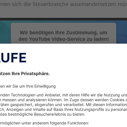
denen sich die Steuerbranche auseinandersetzen mü
Wir benötigen Ihre Zustimmung, um
den YouTube Video-Service zu laden!
Wir verwenden
einen Service eines
Drittanbieters, um
Videoinhalte
einzubetten. Dieser
Service kann Daten
zu Ihren Aktivitäten
sammeln. Bitte
lesen Sie die Details