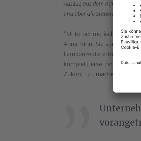
Auszug aus dem Kanzleifunk-Po
und über die Steuerberatung.
"Unternehmerisches Denken
Anna Hinn. Sie spricht im P
Lernkonzepte erfordern. Wo
komplett ersetzen, braucht 
Zukunft zu machen.
Unterneh
voranget