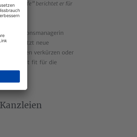
Steuerköpfe” berichtet er für
o Innovationsmanagerin
nicht zuletzt neue
fungsketten verkürzen oder
 Geschäft fit für die
Kanzleien