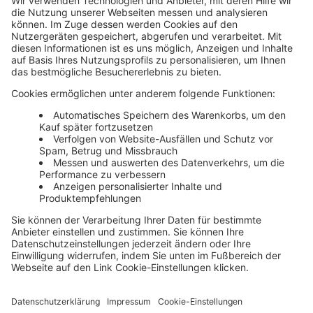
Ein überaus turbulentes Jahr 2020 geht zu Ende. Vielen wird es
noch lange in Erinnerung bleiben. Auch die
Steuerberaterbranche wurde kräftig durchgerüttelt. Taxulting
hat sich in der Praxis umgehört, welche Herausforderungen in
diesem Jahr besonders waren, wie sie gemeistert wurden und
welche Learnings man aus den Ereignissen ziehen kann.Mehr
zum Thema 'Kanzleimanagement'...