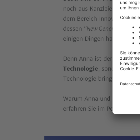
noch aus Kanzleien wegzude
dem Bereich Innovation und
dessen
"New Generation Steu
einigen Dingen hakt.
Denn Anna ist der Überzeug
Technologie
, sondern vor 
Technologie bringt nichts, 
Warum Anna und Daniel in B
erfahren Sie im Podcast -
e