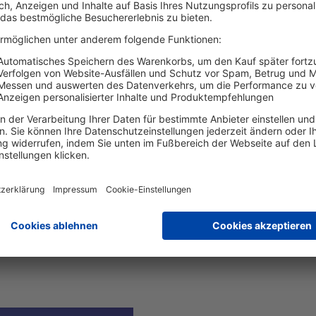
nken. Über diese überraschend positive Entwicklu
 Produktmanagement bei Haufe und der Kanzleistra
erberater"
Podcast. Allerdings zeigen sie auch auf,
ung, dass der Fokus innerhalb der Unternehmen nic
allem auch auf dem
Menschen
und der
Organisati
wenn die Mitarbeiter:innennicht abgeholt werden.
ezug auf die Kanzleiführung deswegen sagen: weni
(verfügbar auf
Spotify
und
Apple 
infach hier reinhören