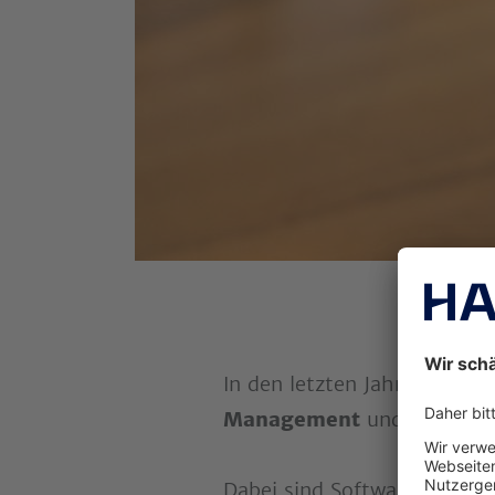
In den letzten Jahren hat s
Management
und
digital
Dabei sind Softwarelösunge