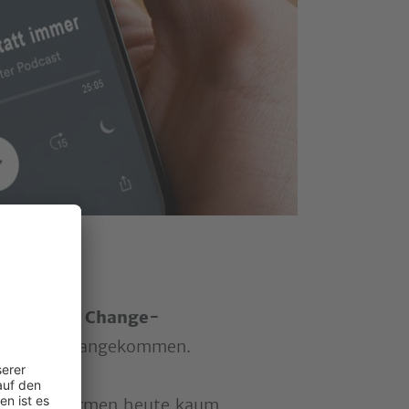
Learning
,
Change-
en Branche angekommen.
ine-Plattformen heute kaum