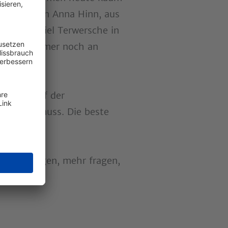
ng sprechen Anna Hinn, aus
tege Daniel Terwersche in
 dass es immer noch an
ht nur auf der
on
liegen muss. Die beste
ger predigen, mehr fragen,
Podcasts
).