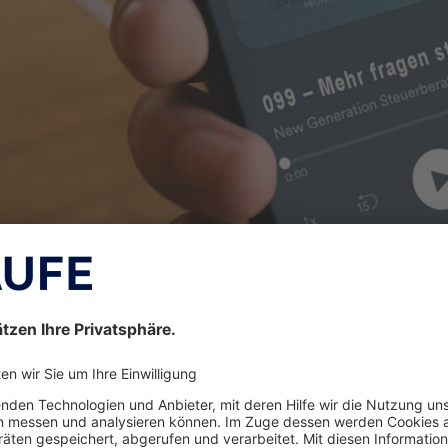
Bildquelle: New Generation Steuerberater Podcast
ich in Steuerkanzleien einiges getan, Themen wie
E-
e Transformation
sind auch in der steuerberatend
n, videobasiertes Lernen und die Nutzung von Onl